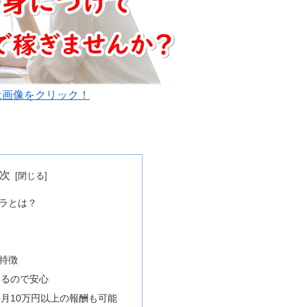
は画像をクリック！
次
ラとは？
？
？
特徴
えるので安心
月10万円以上の報酬も可能