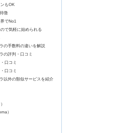
ンもOK
特徴
界でNo1
いので気軽に始められる
み
ラの手数料の違いを解説
ラの評判・口コミ
判・口コミ
判・口コミ
ラ以外の類似サービスを紹介
ド
ト
マ）
ema）