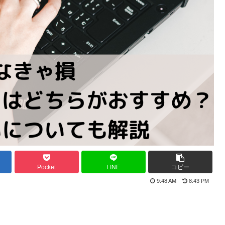
Pocket
LINE
コピー
9:48 AM
8:43 PM