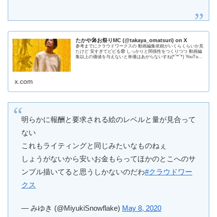
たかや🎤お祭りMC (@takaya_omatsuri) on X
参考までにクラウドワークスの 動画編集依頼がいくらくらいか見
たけど 安すぎてビビる😨 しっかりと関係性をつくりつつ 動画編
集以上の価値を与えないと単価はあがらないすね(*´꒳`*) YouTube
動画はおかげさまで順調なので そのノウハウも活かせればよい
ね！
x.com
明らかに報酬と要求される絵のレベルと量が見合って
ない
これもライティングと同じみたいなものねぇ
しょうがないから安いお金もらってほかのとこへのサ
ンプル描いてると思うしかないのだわ
#クラウドワー
クス
— みゆき (@MiyukiSnowflake)
May 8, 2020