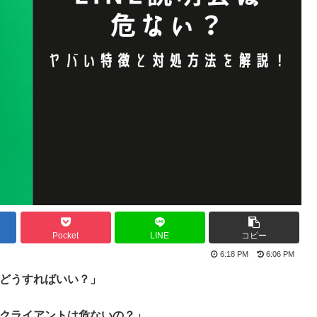
Pocket
LINE
コピー
6:18 PM
6:06 PM
どどうすればいい？」
るクライアントは危ないの？」