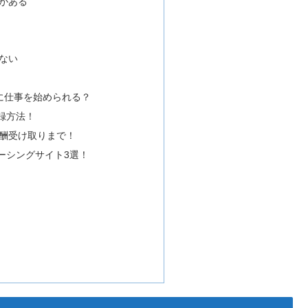
がある
ない
に仕事を始められる？
録方法！
酬受け取りまで！
ーシングサイト3選！