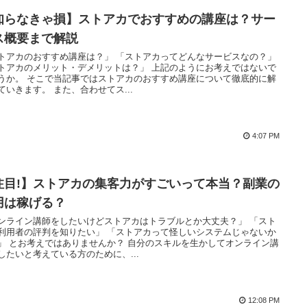
知らなきゃ損】ストアカでおすすめの講座は？サー
ス概要まで解説
トアカのおすすめ講座は？」 「ストアカってどんなサービスなの？」
トアカのメリット・デメリットは？」 上記のようにお考えではないで
うか。 そこで当記事ではストアカのおすすめ講座について徹底的に解
ていきます。 また、合わせてス...
4:07 PM
注目!】ストアカの集客力がすごいって本当？副業の
用は稼げる？
ンライン講師をしたいけどストアカはトラブルとか大丈夫？」 「スト
利用者の評判を知りたい」 「ストアカって怪しいシステムじゃないか
」 とお考えではありませんか？ 自分のスキルを生かしてオンライン講
したいと考えている方のために、...
12:08 PM