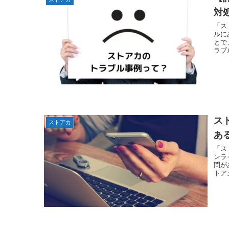
対
「ス
ルに
とで
ラブ
ス
ストアカ
あ
「ス
ンラ
問が
トア