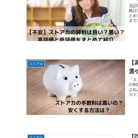
当記
検討
とめ
まで
【
ストアカ
選
「ス
の利
よね
スト
【
ストアカ