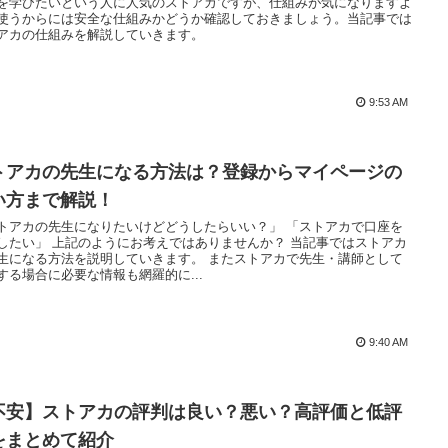
を学びたいという人に人気のストアカですが、仕組みが気になりますよ
使うからには安全な仕組みかどうか確認しておきましょう。当記事では
アカの仕組みを解説していきます。
9:53 AM
トアカの先生になる方法は？登録からマイページの
い方まで解説！
トアカの先生になりたいけどどうしたらいい？」 「ストアカで口座を
したい」 上記のようにお考えではありませんか？ 当記事ではストアカ
生になる方法を説明していきます。 またストアカで先生・講師として
する場合に必要な情報も網羅的に...
9:40 AM
不安】ストアカの評判は良い？悪い？高評価と低評
をまとめて紹介