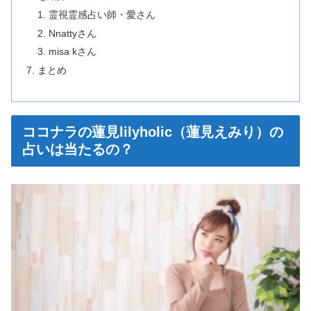
霊視霊感占い師・愛さん
Nnattyさん
misa kさん
まとめ
ココナラの蓮見lilyholic（蓮見えみり）の
占いは当たるの？