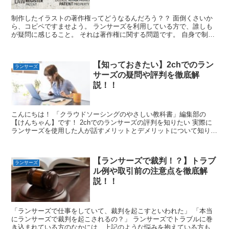
制作したイラストの著作権ってどうなるんだろう？？ 面倒くさいか
ら、コピペですませよう。 ランサーズを利用している方で、誰しも
が疑問に感じること。 それは著作権に関する問題です。 自身で制作
した成果物の著作権は譲渡されるのか？ 記事作成で引用...
【知っておきたい】2chでのラン
ランサーズ
サーズの疑問や評判を徹底解
説！！
こんにちは！ 「クラウドソーシングのやさしい教科書」編集部の
【けんちゃん】です！ 2chでのランサーズの評判を知りたい 実際に
ランサーズを使用した人が話すメリットとデメリットについて知りた
い この記事では、このような疑問を持っている方に向け...
【ランサーズで裁判！？】トラブ
ランサーズ
ル例や取引前の注意点を徹底解
説！！
「ランサーズで仕事をしていて、裁判を起こすといわれた」 「本当
にランサーズで裁判を起こされるの？」 ランサーズでトラブルに巻
き込まれている方のなかには、上記のような悩みを抱えている方もい