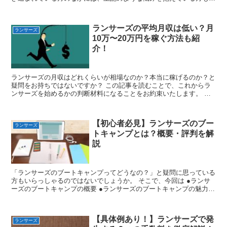
るかもしれません。 そこでこの記事では、ランサーズで裁...
ランサーズの平均月収は低い？月
ランサーズ
10万〜20万円を稼ぐ方法も紹
介！
ランサーズの月収はどれくらいが相場なのか？本当に稼げるのか？と
疑問をお持ちではないですか？ この記事を読むことで、これからラ
ンサーズを始めるかの判断材料になることをお約束いたします。 こ
の記事では、ランサーズ利用者の平均月収から月10万円〜...
【初心者必見】ランサーズのブー
ランサーズ
トキャンプとは？概要・評判を解
説
「ランサーズのブートキャンプってどうなの？」と疑問に思っている
方もいらっしゃるのではないでしょうか。 そこで、今回は ●ランサ
ーズのブートキャンプの概要 ●ランサーズのブートキャンプの魅力 ●
ランサーズのブートキャンプの評判 などについて解...
【具体例あり！】ランサーズで発
ランサーズ